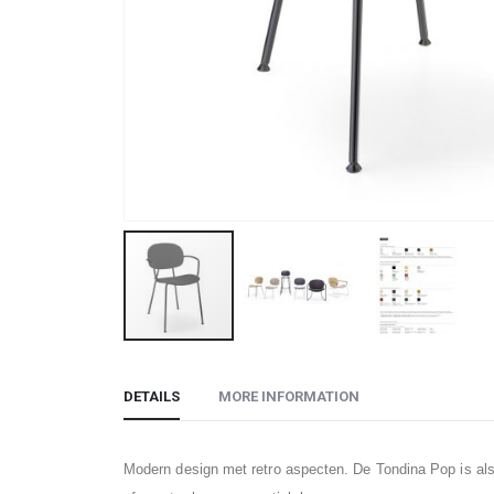
Skip
to
DETAILS
MORE INFORMATION
the
beginning
of
Modern design met retro aspecten. De Tondina Pop is als s
the