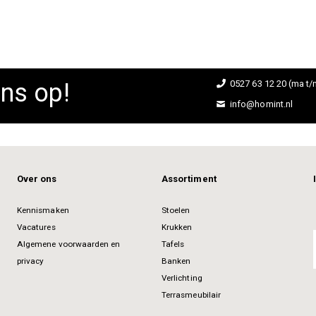
ns op!
0527 63 12 20 (ma t/m
info@homint.nl
Over ons
Assortiment
Kennismaken
Stoelen
Vacatures
Krukken
Algemene voorwaarden en
Tafels
privacy
Banken
Verlichting
Terrasmeubilair