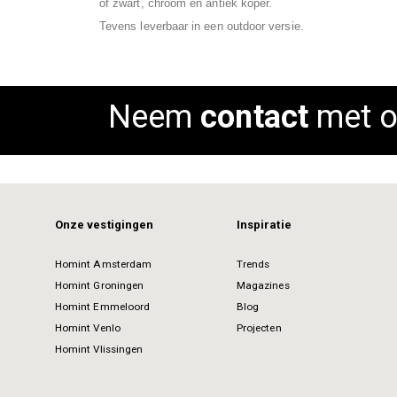
of zwart, chroom en antiek koper.
images
Tevens leverbaar in een outdoor versie.
gallery
Neem
contact
met o
Onze vestigingen
Inspiratie
Homint Amsterdam
Trends
Homint Groningen
Magazines
Homint Emmeloord
Blog
Homint Venlo
Projecten
Homint Vlissingen