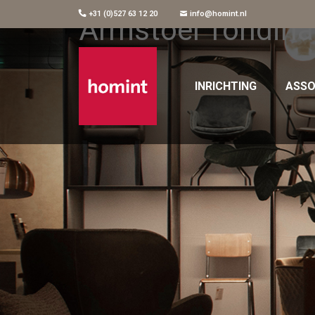
+31 (0)527 63 12 20
info@homint.nl
Armstoel Tondina
INRICHTING
ASSO