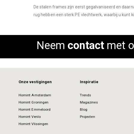
images
De stalen frames zijn eerst gegalvaniseerd en daarna
gallery
rug hebben een sterk PE vlechtwerk, waarbij u kunt k
Neem
contact
met o
Onze vestigingen
Inspiratie
Homint Amsterdam
Trends
Homint Groningen
Magazines
Homint Emmeloord
Blog
Homint Venlo
Projecten
Homint Vlissingen