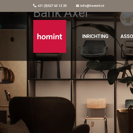
+31 (0)527 63 12 20
info@homint.nl
Bank Axel
INRICHTING
ASSO