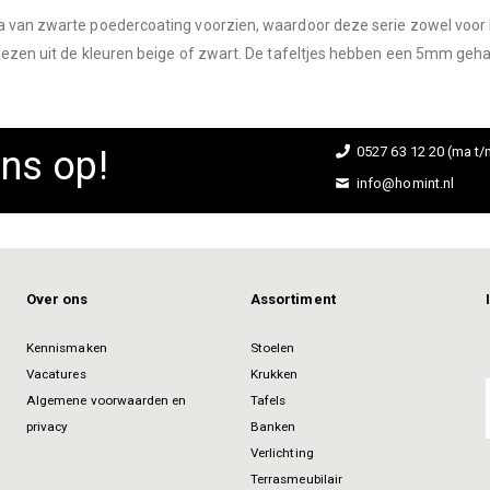
 van zwarte poedercoating voorzien, waardoor deze serie zowel voor bi
iezen uit de kleuren beige of zwart. De tafeltjes hebben een 5mm gehar
ns op!
0527 63 12 20 (ma t/m
info@homint.nl
Over ons
Assortiment
Kennismaken
Stoelen
Vacatures
Krukken
Algemene voorwaarden en
Tafels
privacy
Banken
Verlichting
Terrasmeubilair