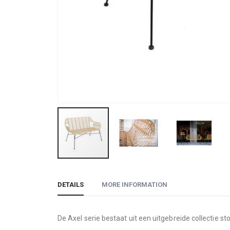
Skip
to
DETAILS
MORE INFORMATION
the
beginning
of
De Axel serie bestaat uit een uitgebreide collectie s
the