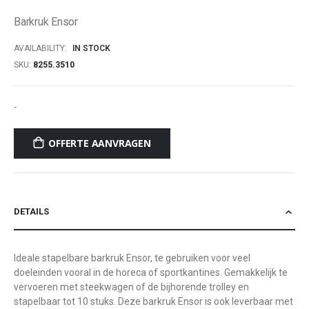
of
Barkruk Ensor
the
images
AVAILABILITY:
IN STOCK
gallery
SKU
8255.3510
-
OFFERTE AANVRAGEN
DETAILS
Ideale stapelbare barkruk Ensor, te gebruiken voor veel
doeleinden vooral in de horeca of sportkantines. Gemakkelijk te
vervoeren met steekwagen of de bijhorende trolley en
stapelbaar tot 10 stuks. Deze barkruk Ensor is ook leverbaar met