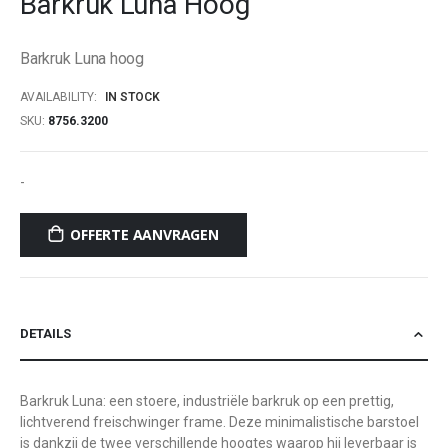
Barkruk Luna Hoog
beginning
of
Barkruk Luna hoog
the
images
AVAILABILITY:
IN STOCK
gallery
SKU
8756.3200
-
OFFERTE AANVRAGEN
DETAILS
Barkruk Luna: een stoere, industriële barkruk op een prettig,
lichtverend freischwinger frame. Deze minimalistische barstoel
is dankzij de twee verschillende hoogtes waarop hij leverbaar is