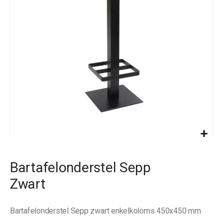
images
gallery
Skip
to
Bartafelonderstel Sepp
the
beginning
Zwart
of
the
images
Bartafelonderstel Sepp zwart enkelkoloms 450x450 mm
gallery