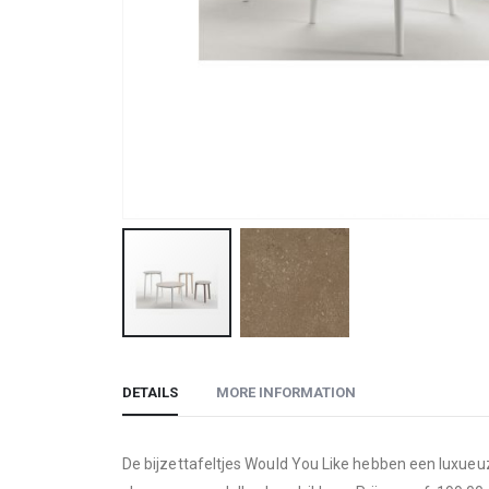
Skip
to
DETAILS
MORE INFORMATION
the
beginning
of
De bijzettafeltjes Would You Like hebben een luxueu
the