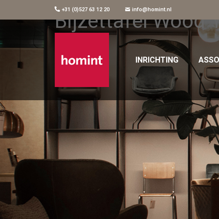
+31 (0)527 63 12 20
info@homint.nl
Bijzettafel Wood 
INRICHTING
ASSO