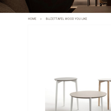
HOME
BIJZETTAFEL WOOD YOU LIKE
Skip
to
the
end
of
the
images
gallery