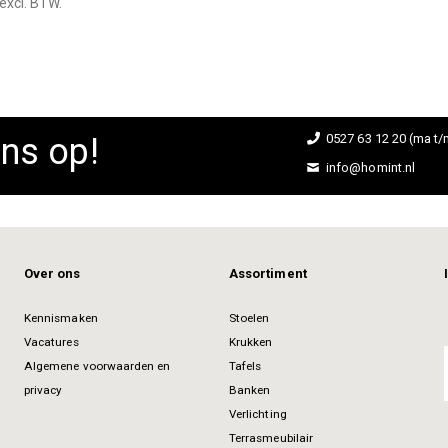
excl. BTW.
ns op!
0527 63 12 20 (ma t/m
info@homint.nl
Over ons
Assortiment
Kennismaken
Stoelen
Vacatures
Krukken
Algemene voorwaarden en
Tafels
privacy
Banken
Verlichting
Terrasmeubilair