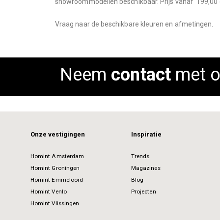
showroommodellen beschikbaar. Prijs vanaf  199,00 
images
gallery
Vraag naar de beschikbare kleuren en afmetingen.
Neem
contact
met o
Onze vestigingen
Inspiratie
Homint Amsterdam
Trends
Homint Groningen
Magazines
Homint Emmeloord
Blog
Homint Venlo
Projecten
Homint Vlissingen