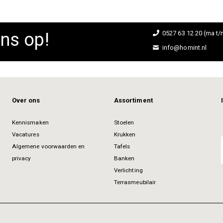
ns op!
0527 63 12 20 (ma t/m
info@homint.nl
Over ons
Assortiment
Kennismaken
Stoelen
Vacatures
Krukken
Algemene voorwaarden en
Tafels
privacy
Banken
Verlichting
Terrasmeubilair