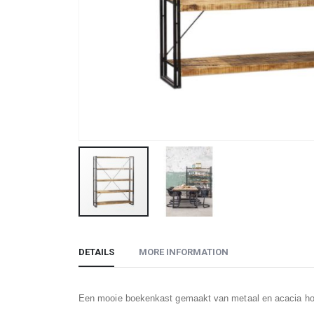
Skip
to
DETAILS
MORE INFORMATION
the
beginning
of
Een mooie boekenkast gemaakt van metaal en acacia hout
the