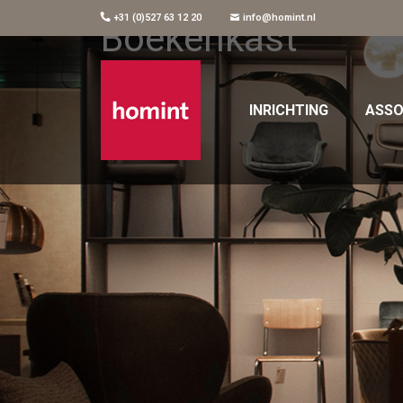
+31 (0)527 63 12 20
info@homint.nl
Boekenkast
INRICHTING
ASSO