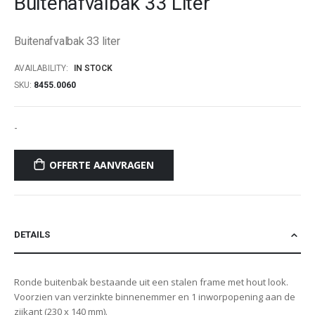
Buitenafvalbak 33 Liter
beginning
of
Buitenafvalbak 33 liter
the
images
AVAILABILITY:
IN STOCK
gallery
SKU
8455.0060
-
OFFERTE AANVRAGEN
DETAILS
Ronde buitenbak bestaande uit een stalen frame met hout look.
Voorzien van verzinkte binnenemmer en 1 inworpopening aan de
zijkant (230 x 140 mm).