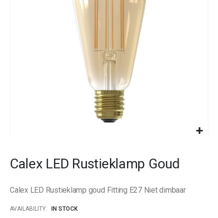
images
gallery
Skip
to
Calex LED Rustieklamp Goud
the
beginning
of
Calex LED Rustieklamp goud Fitting E27 Niet dimbaar
the
images
AVAILABILITY:
IN STOCK
gallery