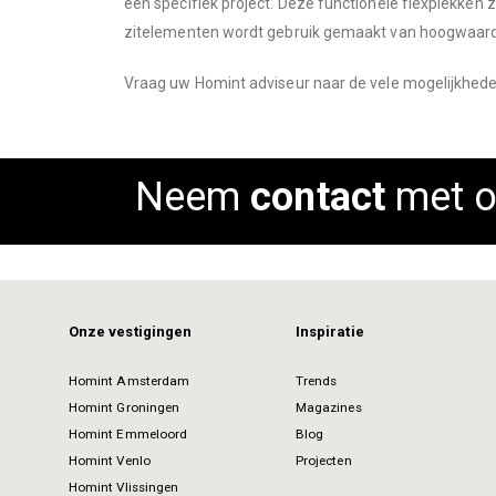
een specifiek project. Deze functionele flexplekken 
images
zitelementen wordt gebruik gemaakt van hoogwaard
gallery
Vraag uw Homint adviseur naar de vele mogelijkhede
Neem
contact
met o
Onze vestigingen
Inspiratie
Homint Amsterdam
Trends
Homint Groningen
Magazines
Homint Emmeloord
Blog
Homint Venlo
Projecten
Homint Vlissingen