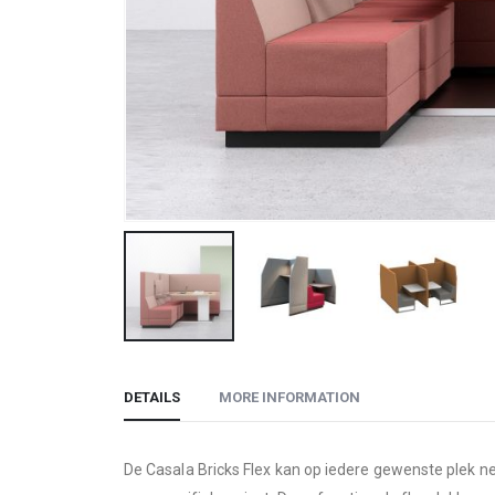
Skip
to
DETAILS
MORE INFORMATION
the
beginning
of
De Casala Bricks Flex kan op iedere gewenste plek n
the