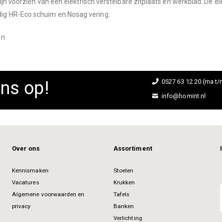
zijn voorzien van een elektrisch verstelbare zitplaats en werkblad. De 
ig HR-Eco schuim en Nosag vering.
n.
ns op!
0527 63 12 20 (ma t/m
info@homint.nl
Over ons
Assortiment
Kennismaken
Stoelen
Vacatures
Krukken
Algemene voorwaarden en
Tafels
privacy
Banken
Verlichting