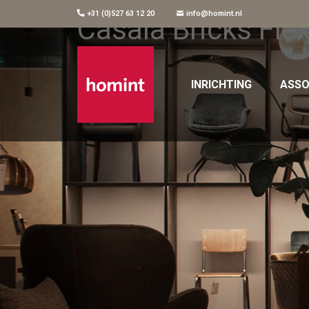
+31 (0)527 63 12 20
info@homint.nl
Casala Bricks Fle
INRICHTING
ASSO