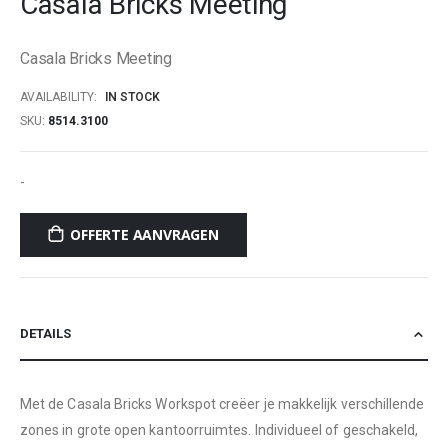
Casala Bricks Meeting
beginning
of
Casala Bricks Meeting
the
images
AVAILABILITY:
IN STOCK
gallery
SKU
8514.3100
-
OFFERTE AANVRAGEN
DETAILS
Met de Casala Bricks Workspot creëer je makkelijk verschillende
zones in grote open kantoorruimtes. Individueel of geschakeld,