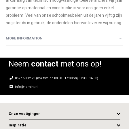
afkomstig van technisch hoogwaardige toeleveranciers.Vijf jaar
garantie op materiaal en constructie is voor ons geen enkel
probleem. Veel van onze schoolmeubelen uit de jaren vijftig zijn
nog steeds in gebruik, de onderdelen hiervan leveren wij nu nog.
MORE INFORMATION
Neem
contact
met ons op!
0527 63 12 20 (ma t/m do 08:00 - 17:00 vrij 07:30 - 16:30)
info@homint.nl
Onze vestigingen
Inspiratie