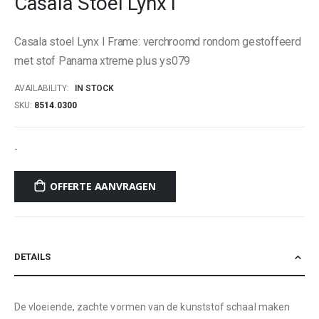
Casala Stoel Lynx I
beginning
of
Casala stoel Lynx I Frame: verchroomd rondom gestoffeerd
the
images
met stof Panama xtreme plus ys079
gallery
AVAILABILITY:
IN STOCK
SKU
8514.0300
-
OFFERTE AANVRAGEN
DETAILS
De vloeiende, zachte vormen van de kunststof schaal maken