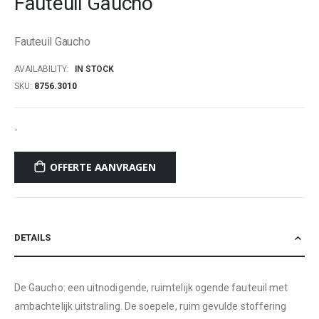
Fauteuil Gaucho
beginning
of
Fauteuil Gaucho
the
images
AVAILABILITY:
IN STOCK
gallery
SKU
8756.3010
-
OFFERTE AANVRAGEN
DETAILS
De Gaucho: een uitnodigende, ruimtelijk ogende fauteuil met
ambachtelijk uitstraling. De soepele, ruim gevulde stoffering