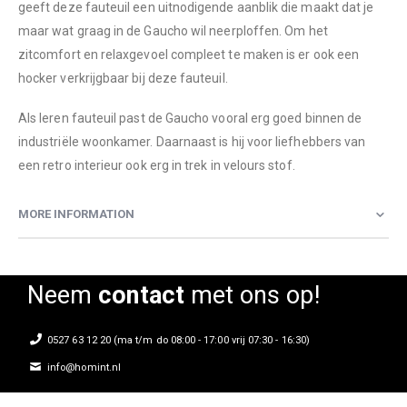
geeft deze fauteuil een uitnodigende aanblik die maakt dat je
maar wat graag in de Gaucho wil neerploffen. Om het
zitcomfort en relaxgevoel compleet te maken is er ook een
hocker verkrijgbaar bij deze fauteuil.
Als leren fauteuil past de Gaucho vooral erg goed binnen de
industriële woonkamer. Daarnaast is hij voor liefhebbers van
een retro interieur ook erg in trek in velours stof.
MORE INFORMATION
Neem
contact
met ons op!
0527 63 12 20 (ma t/m do 08:00 - 17:00 vrij 07:30 - 16:30)
info@homint.nl