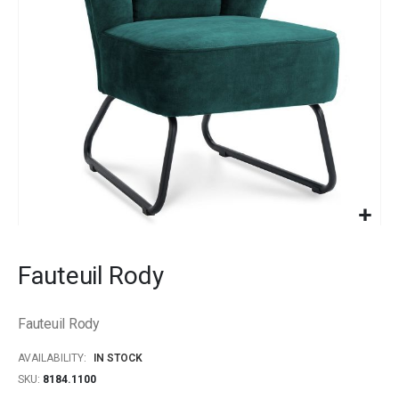
gallery
Skip
to
Fauteuil Rody
the
beginning
of
Fauteuil Rody
the
images
AVAILABILITY:
IN STOCK
gallery
SKU
8184.1100