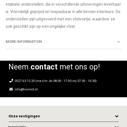
stabiele onderstellen, die in verschillende uitvoeringen leverbaar
is. Vriendelijk geprijsd en toepasbaar in alle binnen interieurs. De
onderstellen zijn uitgevoerd met een stelvoetje, waardoor ze
ook geschikt zijn op een ongelijke vloer.
MORE INFORMATION
Neem
contact
met ons op!
0527 63 12 20 (ma t/m do 08:00 - 17:00 vrij 07:30 - 16:30)
info@homint.nl
Onze vestigingen