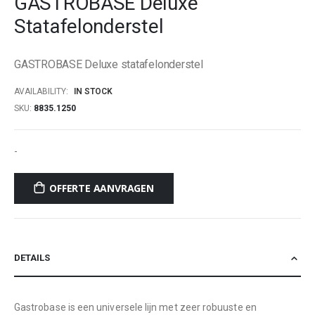
GASTROBASE Deluxe
beginning
Statafelonderstel
of
the
images
GASTROBASE Deluxe statafelonderstel
gallery
AVAILABILITY:
IN STOCK
SKU
8835.1250
-
OFFERTE AANVRAGEN
DETAILS
Gastrobase is een universele lijn met zeer robuuste en