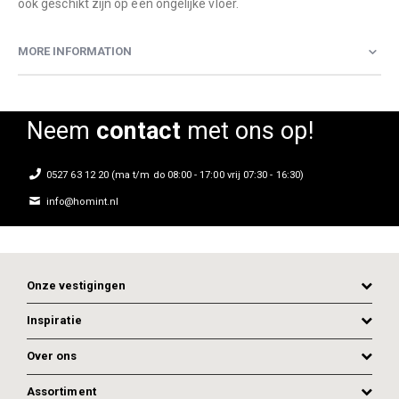
ook geschikt zijn op een ongelijke vloer.
MORE INFORMATION
Neem
contact
met ons op!
0527 63 12 20 (ma t/m do 08:00 - 17:00 vrij 07:30 - 16:30)
info@homint.nl
Onze vestigingen
Inspiratie
Over ons
Assortiment