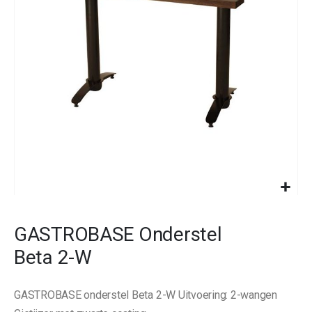
images
gallery
Skip
to
GASTROBASE Onderstel
the
beginning
Beta 2-W
of
the
images
GASTROBASE onderstel Beta 2-W Uitvoering: 2-wangen
gallery