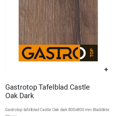
images
gallery
Skip
to
Gastrotop Tafelblad Castle
the
beginning
Oak Dark
of
the
images
Gastrotop tafelblad Castle Oak dark 800x800 mm Bladdikte:
gallery