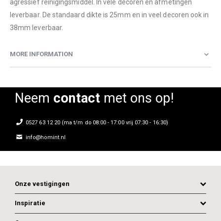
agressief reinigingsmiddel. In vele decoren en afmetingen
leverbaar. De standaard dikte is 25mm en in veel decoren ook in
38mm leverbaar.
MORE INFORMATION
Neem
contact
met ons op!
0527 63 12 20 (ma t/m do 08:00 - 17:00 vrij 07:30 - 16:30)
info@homint.nl
Onze vestigingen
Inspiratie