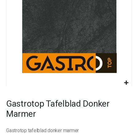
images
gallery
Skip
to
Gastrotop Tafelblad Donker
the
beginning
Marmer
of
the
images
Gastrotop tafelblad donker marmer
gallery