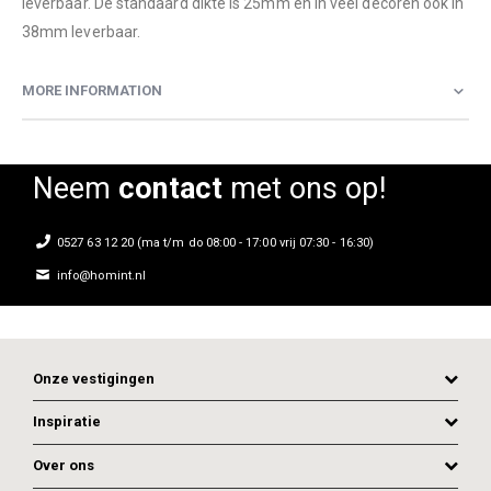
leverbaar. De standaard dikte is 25mm en in veel decoren ook in
38mm leverbaar.
MORE INFORMATION
Neem
contact
met ons op!
0527 63 12 20 (ma t/m do 08:00 - 17:00 vrij 07:30 - 16:30)
info@homint.nl
Onze vestigingen
Inspiratie
Over ons