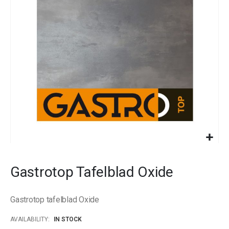
images
gallery
Skip
to
Gastrotop Tafelblad Oxide
the
beginning
of
Gastrotop tafelblad Oxide
the
images
AVAILABILITY:
IN STOCK
gallery