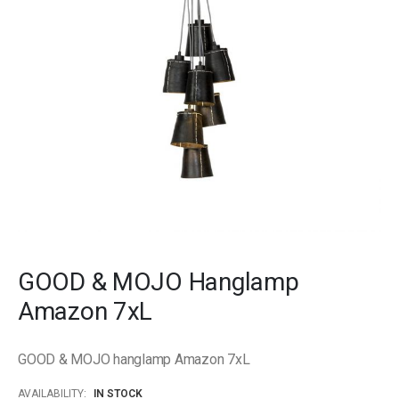
gallery
Skip
to
GOOD & MOJO Hanglamp
the
beginning
Amazon 7xL
of
the
images
GOOD & MOJO hanglamp Amazon 7xL
gallery
AVAILABILITY:
IN STOCK