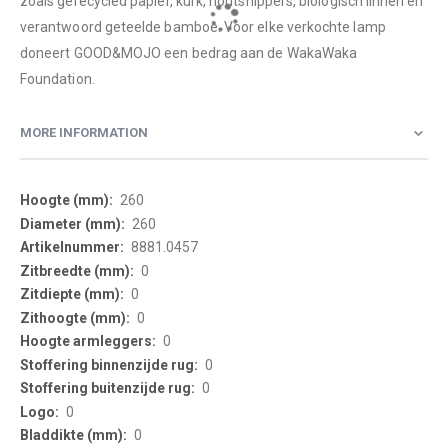
zoals gerecycled papier, kurk, houtsnippers, biologisch linnen en
verantwoord geteelde bamboe. Voor elke verkochte lamp
doneert GOOD&MOJO een bedrag aan de WakaWaka
Foundation.
MORE INFORMATION
More
260
Information
260
8881.0457
0
0
0
0
0
0
0
0