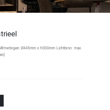
rieel
it Afmetingen: Ø445mm x H300mm Lichtbron : max.
en)