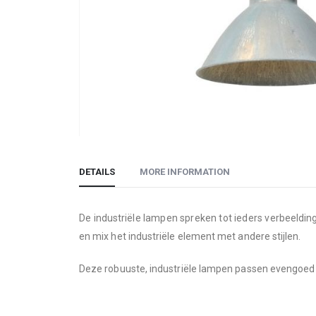
Skip
to
DETAILS
MORE INFORMATION
the
beginning
of
De industriële lampen spreken tot ieders verbeelding
the
en mix het industriële element met andere stijlen.
images
gallery
Deze robuuste, industriële lampen passen evengoed 