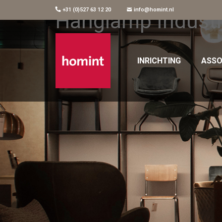
+31 (0)527 63 12 20
info@homint.nl
Hanglamp Industr
INRICHTING
ASSO