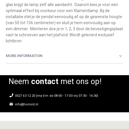
glas krijgt de lamp zelf alle aandacht. Daarom kies je voor een
optimaal effect bij voorkeur voor een filamentlamp. Bij de
installatie stel je de pendel eenvoudig af op de gewenste hoogte
(van 50 tot 156 centimeter) en sluit je hem eenvoudig aan op
een dimmer. Monteren doe je in 1, 2, 3 door de bevestigingsplaat
vast te schroeven aan het plafond. Wordt geleverd exclusief
lichtbron
MORE INFORMATION
Neem
contact
met ons op!
0527 63 12 20 (ma t/m do 08:00 - 17:00 vrij 07:30 - 16:30)
info@homint.nl