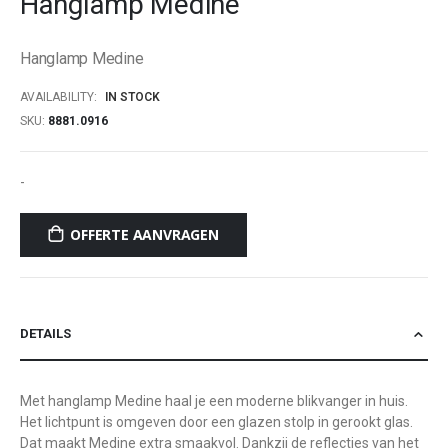
Hanglamp Medine
beginning
of
Hanglamp Medine
the
images
AVAILABILITY:
IN STOCK
gallery
SKU
8881.0916
-
OFFERTE AANVRAGEN
DETAILS
Met hanglamp Medine haal je een moderne blikvanger in huis.
Het lichtpunt is omgeven door een glazen stolp in gerookt glas.
Dat maakt Medine extra smaakvol. Dankzij de reflecties van het