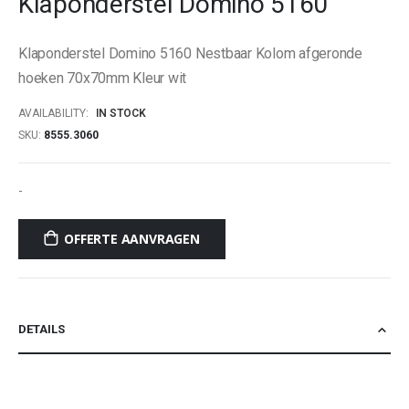
Klaponderstel Domino 5160
beginning
of
Klaponderstel Domino 5160 Nestbaar Kolom afgeronde
the
images
hoeken 70x70mm Kleur wit
gallery
AVAILABILITY:
IN STOCK
SKU
8555.3060
-
OFFERTE AANVRAGEN
DETAILS