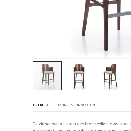
Skip
to
DETAILS
MORE INFORMATION
the
beginning
of
De zitmeubelen Lucia is een brede collectie van sto
the