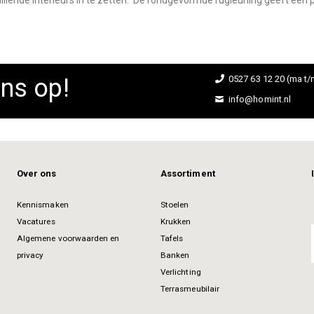
hillende interieurs in te zetten. De rondgevormde rugleuning geeft een p
ns op!
0527 63 12 20 (ma t/m
info@homint.nl
Over ons
Assortiment
Kennismaken
Stoelen
Vacatures
Krukken
Algemene voorwaarden en
Tafels
privacy
Banken
Verlichting
Terrasmeubilair