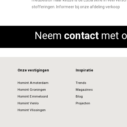
meubelstof naar keuze is de Lucia serie in veel versc
images
stofferingen. Informeer bij onze afdeling verkoop
gallery
Neem
contact
met o
Onze vestigingen
Inspiratie
Homint Amsterdam
Trends
Homint Groningen
Magazines
Homint Emmeloord
Blog
Homint Venlo
Projecten
Homint Vlissingen