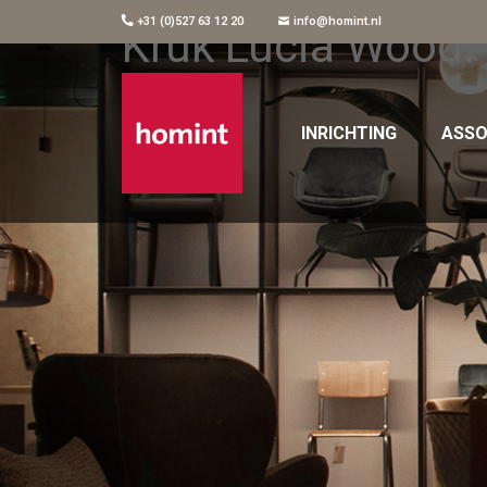
+31 (0)527 63 12 20
info@homint.nl
Kruk Lucia Wood.
INRICHTING
ASSO