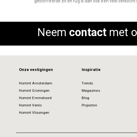
gestoffeerde zit en rug is dan ook een veel verkocht 
images
gallery
Neem
contact
met o
Onze vestigingen
Inspiratie
Homint Amsterdam
Trends
Homint Groningen
Magazines
Homint Emmeloord
Blog
Homint Venlo
Projecten
Homint Vlissingen