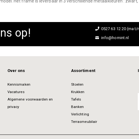
model. Het frame is leverbaar in 3 verschillende metaalkleuren : zwart, 
ns op!
0527 63 12 20 (ma t/m
info@homint.nl
Over ons
Assortiment
Kennismaken
Stoelen
Vacatures
Krukken
Algemene voorwaarden en
Tafels
privacy
Banken
Verlichting
Terrasmeubilair