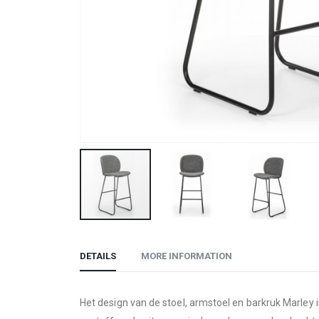
Skip
to
DETAILS
MORE INFORMATION
the
beginning
of
Het design van de stoel, armstoel en barkruk Marley 
the