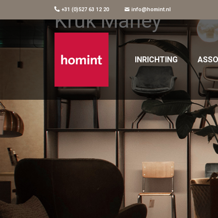
+31 (0)527 63 12 20
info@homint.nl
Kruk Marley
INRICHTING
ASSO