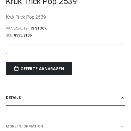
Kruk Trick Pop 2539
beginning
of
Kruk Trick Pop 2539
the
images
AVAILABILITY:
IN STOCK
gallery
SKU
8555.8106
-
OFFERTE AANVRAGEN
DETAILS
MORE INFORMATION