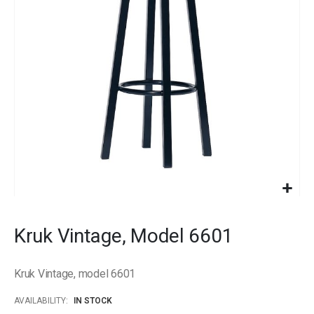
images
gallery
Skip
to
Kruk Vintage, Model 6601
the
beginning
of
Kruk Vintage, model 6601
the
images
AVAILABILITY:
IN STOCK
gallery