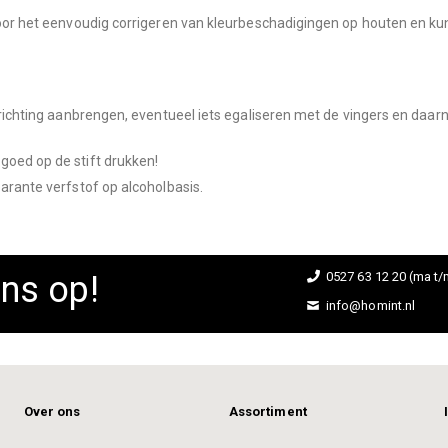
 voor het eenvoudig corrigeren van kleurbeschadigingen op houten en ku
 richting aanbrengen, eventueel iets egaliseren met de vingers en daarn
goed op de stift drukken!
parante verfstof op alcoholbasis.
ns op!
0527 63 12 20 (ma t/m
info@homint.nl
Over ons
Assortiment