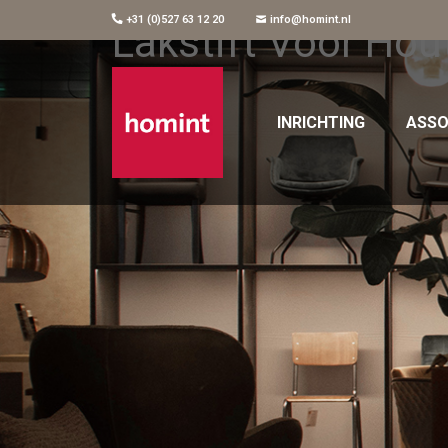
+31 (0)527 63 12 20
info@homint.nl
Lakstift Voor Hou
INRICHTING
ASSO