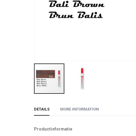
Skip
to
DETAILS
MORE INFORMATION
the
beginning
of
Productinformatie
the