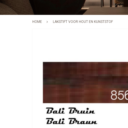
HOME
LAKSTIFT VOOR HOUT EN KUNSTSTOF
Skip
to
the
end
of
the
images
gallery