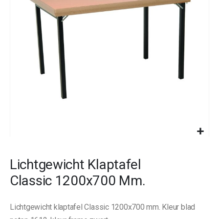
images
gallery
Skip
to
Lichtgewicht Klaptafel
the
beginning
Classic 1200x700 Mm.
of
the
images
Lichtgewicht klaptafel Classic 1200x700 mm. Kleur blad
gallery