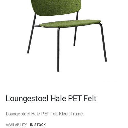
images
gallery
Skip
to
Loungestoel Hale PET Felt
the
beginning
of
Loungestoel Hale PET Felt Kleur: Frame:
the
images
AVAILABILITY:
IN STOCK
gallery