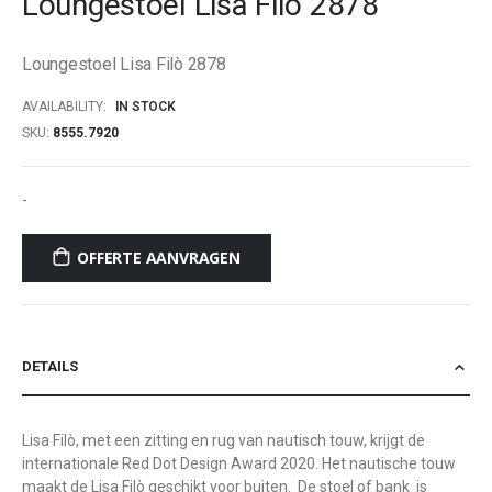
Loungestoel Lisa Filò 2878
beginning
of
Loungestoel Lisa Filò 2878
the
images
AVAILABILITY:
IN STOCK
gallery
SKU
8555.7920
-
OFFERTE AANVRAGEN
DETAILS
Lisa Filò, met een zitting en rug van nautisch touw, krijgt de
internationale Red Dot Design Award 2020. Het nautische touw
maakt de Lisa Filò geschikt voor buiten. De stoel of bank is