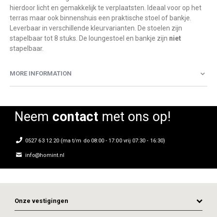
hierdoor licht en gemakkelijk te verplaatsten. Ideaal voor op het
terras maar ook binnenshuis een praktische stoel of bankje.
Leverbaar in verschillende kleurvarianten. De stoelen zijn
stapelbaar tot 8 stuks. De loungestoel en bankje zijn
niet
stapelbaar.
MORE INFORMATION
Neem
contact
met ons op!
0527 63 12 20 (ma t/m do 08:00 - 17:00 vrij 07:30 - 16:30)
info@homint.nl
Onze vestigingen