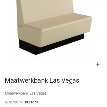
images
gallery
Skip
to
Maatwerkbank Las Vegas
the
beginning
of
Maatwerkbank Las Vegas
the
images
AVAILABILITY:
IN STOCK
gallery