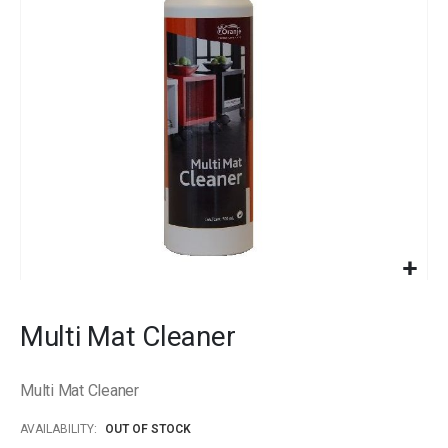
images
gallery
Skip
to
Multi Mat Cleaner
the
beginning
of
Multi Mat Cleaner
the
images
AVAILABILITY:
OUT OF STOCK
gallery