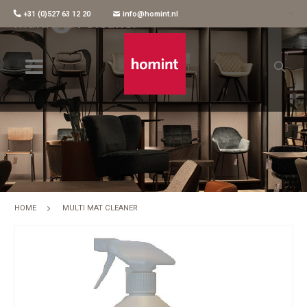
+31 (0)527 63 12 20
info@homint.nl
Multi Mat Cleaner
HOME
MULTI MAT CLEANER
Skip
to
the
end
of
the