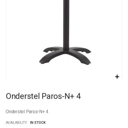
images
gallery
Skip
to
Onderstel Paros-N+ 4
the
beginning
of
Onderstel Paros-N+ 4
the
images
AVAILABILITY:
IN STOCK
gallery