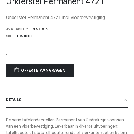
Onderstel Permanent 4721
beginning
of
Onderstel Permanent 4721 incl. vloerbevestiging
the
images
AVAILABILITY:
IN STOCK
gallery
SKU
8135.0300
-
OFFERTE AANVRAGEN
DETAILS
De serie tafelonderstellen Permanent van Pedrali zijn voorzien
van een vloerbevestiging. Leverbaar in diverse uitvoeringen:
tafelhoogte of statafelhoogte, ronde of vierkante voet en kolom,