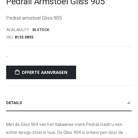
Pedrali Armstoel Gliss 905
beginning
of
Pedrali armstoel Gliss 905
the
images
AVAILABILITY:
IN STOCK
gallery
SKU
8133.0855
-
OFFERTE AANVRAGEN
DETAILS
Met de Gliss 904 van het Italiaanse merk Pedrali haalt u een
echte design stoel in huis. De Gliss 904 is ontworpen door de