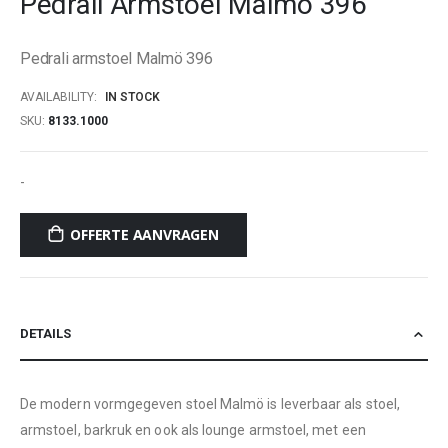
Pedrali Armstoel Malmö 396
beginning
of
Pedrali armstoel Malmö 396
the
images
AVAILABILITY:
IN STOCK
gallery
SKU
8133.1000
-
OFFERTE AANVRAGEN
DETAILS
De modern vormgegeven stoel Malmö is leverbaar als stoel,
armstoel, barkruk en ook als lounge armstoel, met een