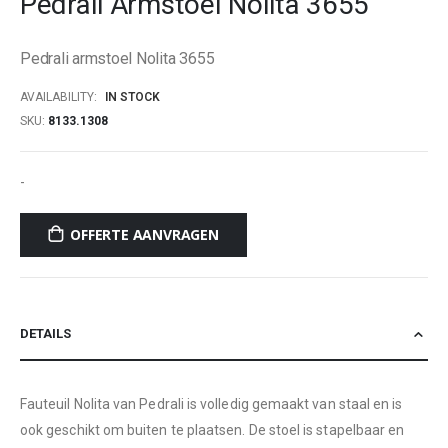
Pedrali Armstoel Nolita 3655
beginning
of
Pedrali armstoel Nolita 3655
the
images
AVAILABILITY:
IN STOCK
gallery
SKU
8133.1308
-
OFFERTE AANVRAGEN
DETAILS
Fauteuil Nolita van Pedrali is volledig gemaakt van staal en is
ook geschikt om buiten te plaatsen. De stoel is stapelbaar en