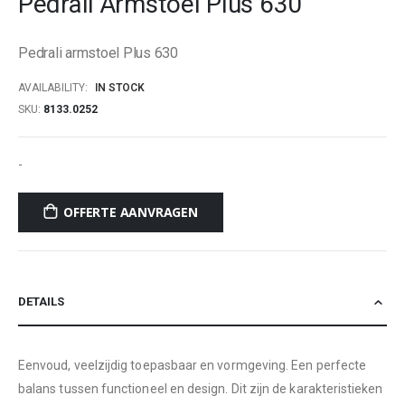
Pedrali Armstoel Plus 630
beginning
of
Pedrali armstoel Plus 630
the
images
AVAILABILITY:
IN STOCK
gallery
SKU
8133.0252
-
OFFERTE AANVRAGEN
DETAILS
Eenvoud, veelzijdig toepasbaar en vormgeving. Een perfecte
balans tussen functioneel en design. Dit zijn de karakteristieken