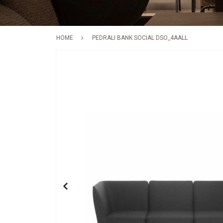
HOME
PEDRALI BANK SOCIAL DSO_4AALL
Skip
to
the
end
of
the
images
gallery