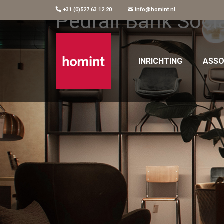
+31 (0)527 63 12 20
info@homint.nl
Pedrali Bank Soc
INRICHTING
ASSO