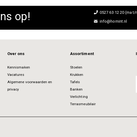
ns op!
0527 63 12 20 (ma t/m
info@homint.nl
Over ons
Assortiment
Kennismaken
Stoelen
Vacatures
Krukken
Algemene voorwaarden en
Tafels
privacy
Banken
Verlichting
Terrasmeubilair