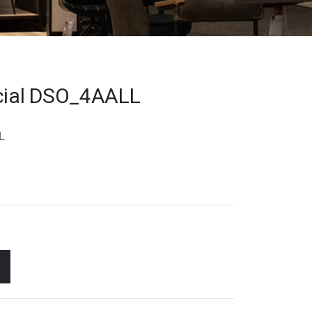
ocial DSO_4AALL
L