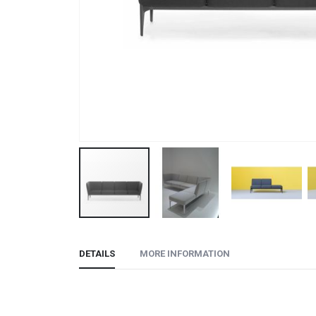
Skip
to
DETAILS
MORE INFORMATION
the
beginning
of
the