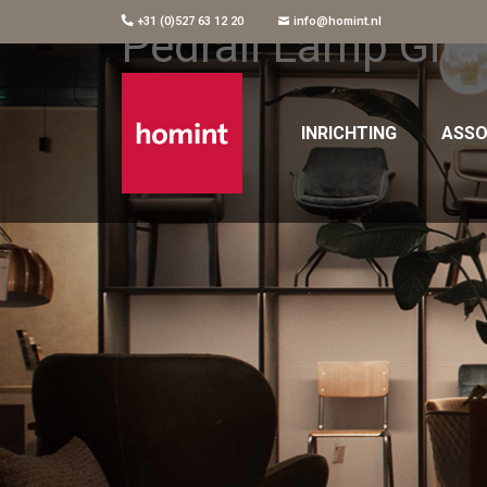
+31 (0)527 63 12 20
info@homint.nl
Pedrali Lamp Gira
INRICHTING
ASSO