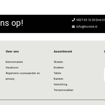
ns op!
0527 63 12 20 (ma t/m
info@homint.nl
Over ons
Assortiment
Kennismaken
Stoelen
Vacatures
Krukken
Algemene voorwaarden en
Tafels
privacy
Banken
Verlichting
Terrasmeubilair