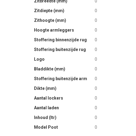
Zitbreedte (mm)
0
Zitdiepte (mm)
0
Zithoogte (mm)
0
Hoogte armleggers
0
Stoffering binnenzijde rug
0
Stoffering buitenzijde rug
0
Logo
0
Bladdikte (mm)
0
Stoffering buitenzijde arm
0
Dikte (mm)
0
Aantal lockers
0
Aantal laden
0
Inhoud (ltr)
0
Model Poot
0