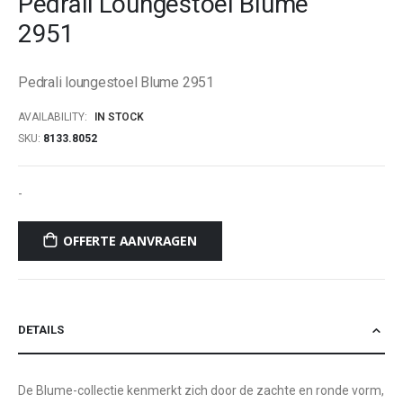
Pedrali Loungestoel Blume
beginning
2951
of
the
images
Pedrali loungestoel Blume 2951
gallery
AVAILABILITY:
IN STOCK
SKU
8133.8052
-
OFFERTE AANVRAGEN
DETAILS
De Blume-collectie kenmerkt zich door de zachte en ronde vorm,