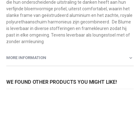
die hun onderscheidende uitstraling te danken heeft aan hun
verfijnde bloemvormige profiel, uiterst comfortabel, waarin het
slanke frame van geëxtrudeerd aluminium en het zachte, royale
polyurethaanschuim harmonieus zijn gecombineerd. De Blume
is leverbaar in diverse stofferingen en framekleuren zodat hij
past in elke omgeving. Tevens leverbaar als loungestoel met of
zonder armleuning
MORE INFORMATION
WE FOUND OTHER PRODUCTS YOU MIGHT LIKE!
Pedrali loungestoel Blume 2959