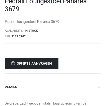
Pedrali Loungestoel Panarea
beginning
3679
of
the
images
Pedrali loungestoel Panarea 3679
gallery
AVAILABILITY:
IN STOCK
SKU
8133.2102
-
OFFERTE AANVRAGEN
DETAILS
De brede, zacht gebogen stalen buisrugleuning van de