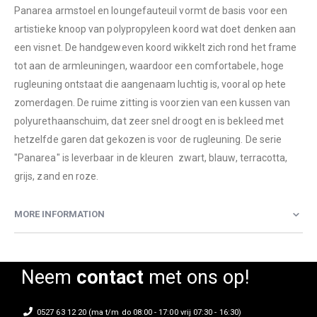
Panarea armstoel en loungefauteuil vormt de basis voor een
artistieke knoop van polypropyleen koord wat doet denken aan
een visnet. De handgeweven koord wikkelt zich rond het frame
tot aan de armleuningen, waardoor een comfortabele, hoge
rugleuning ontstaat die aangenaam luchtig is, vooral op hete
zomerdagen. De ruime zitting is voorzien van een kussen van
polyurethaanschuim, dat zeer snel droogt en is bekleed met
hetzelfde garen dat gekozen is voor de rugleuning. De serie
"Panarea" is leverbaar in de kleuren zwart, blauw, terracotta,
grijs, zand en roze.
MORE INFORMATION
Neem
contact
met ons op!
0527 63 12 20 (ma t/m do 08:00 - 17:00 vrij 07:30 - 16:30)