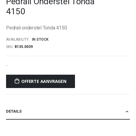
Pedrali Onderstel Tonda
beginning
4150
of
the
images
Pedrali onderstel Tonda 4150
gallery
AVAILABILITY:
IN STOCK
SKU
8135.0039
-
OFFERTE AANVRAGEN
DETAILS