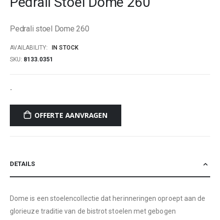
Pedrali Stoel Dome 260
beginning
of
Pedrali stoel Dome 260
the
images
AVAILABILITY:
IN STOCK
gallery
SKU
8133.0351
-
OFFERTE AANVRAGEN
DETAILS
Dome is een stoelencollectie dat herinneringen oproept aan de
glorieuze traditie van de bistrot stoelen met gebogen