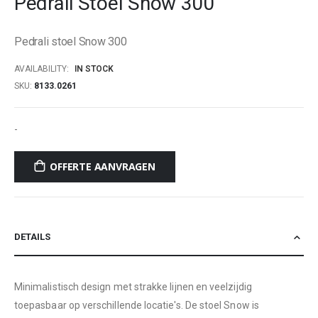
Pedrali Stoel Snow 300
beginning
of
Pedrali stoel Snow 300
the
images
AVAILABILITY:
IN STOCK
gallery
SKU
8133.0261
-
OFFERTE AANVRAGEN
DETAILS
Minimalistisch design met strakke lijnen en veelzijdig
toepasbaar op verschillende locatie's. De stoel Snow is