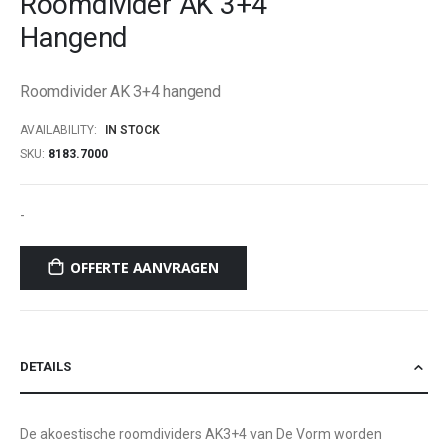
Roomdivider AK 3+4
beginning
Hangend
of
the
images
Roomdivider AK 3+4 hangend
gallery
AVAILABILITY:
IN STOCK
SKU
8183.7000
-
OFFERTE AANVRAGEN
DETAILS
De akoestische roomdividers AK3+4 van De Vorm worden