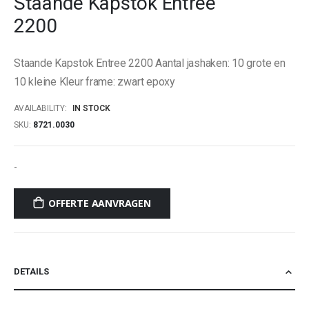
Staande Kapstok Entree
beginning
2200
of
the
images
Staande Kapstok Entree 2200 Aantal jashaken: 10 grote en
gallery
10 kleine Kleur frame: zwart epoxy
AVAILABILITY:
IN STOCK
SKU
8721.0030
-
OFFERTE AANVRAGEN
DETAILS