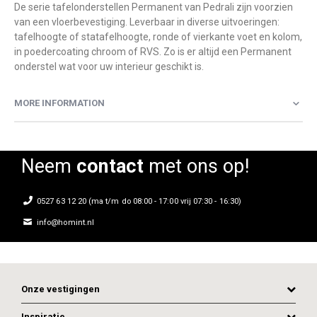
De serie tafelonderstellen Permanent van Pedrali zijn voorzien
van een vloerbevestiging. Leverbaar in diverse uitvoeringen:
tafelhoogte of statafelhoogte, ronde of vierkante voet en kolom,
in poedercoating chroom of RVS. Zo is er altijd een Permanent
onderstel wat voor uw interieur geschikt is.
MORE INFORMATION
Neem
contact
met ons op!
0527 63 12 20 (ma t/m do 08:00 - 17:00 vrij 07:30 - 16:30)
info@homint.nl
Onze vestigingen
Inspiratie