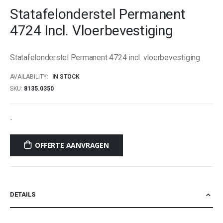
to
Statafelonderstel Permanent
the
beginning
4724 Incl. Vloerbevestiging
of
the
images
Statafelonderstel Permanent 4724 incl. vloerbevestiging
gallery
AVAILABILITY:
IN STOCK
SKU
8135.0350
-
OFFERTE AANVRAGEN
DETAILS