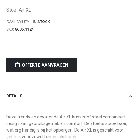
of
Stoel Air XL
the
images
AVAILABILITY:
IN STOCK
gallery
SKU
8606.1124
-
OFFERTE AANVRAGEN
DETAILS
Deze trendy en opvallende Air XL kunststof stoel combineert
design aan gebruiksgemak en comfort. De stoel is stapelbaar,
wat erg handig is bij het opbergen. De Air XL is geschikt voor
gebruik voor zowel binnen als buiten.